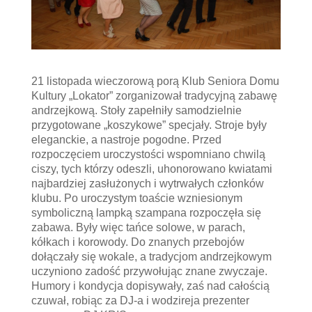
21 listopada wieczorową porą Klub Seniora Domu
Kultury „Lokator” zorganizował tradycyjną zabawę
andrzejkową. Stoły zapełniły samodzielnie
przygotowane „koszykowe” specjały. Stroje były
eleganckie, a nastroje pogodne. Przed
rozpoczęciem uroczystości wspomniano chwilą
ciszy, tych którzy odeszli, uhonorowano kwiatami
najbardziej zasłużonych i wytrwałych członków
klubu. Po uroczystym toaście wzniesionym
symboliczną lampką szampana rozpoczęła się
zabawa. Były więc tańce solowe, w parach,
kółkach i korowody. Do znanych przebojów
dołączały się wokale, a tradycjom andrzejkowym
uczyniono zadość przywołując znane zwyczaje.
Humory i kondycja dopisywały, zaś nad całością
czuwał, robiąc za DJ-a i wodzireja prezenter