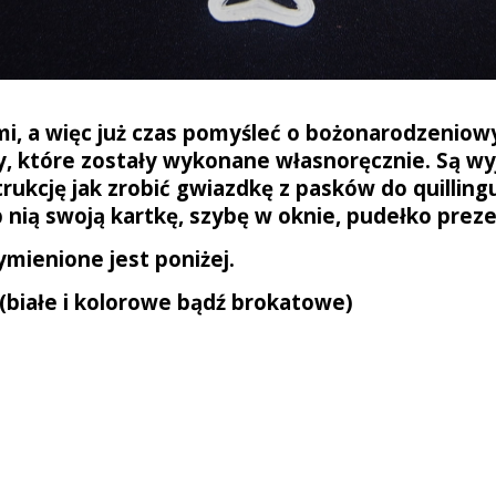
ami, a więc już czas pomyśleć
o bożonarodzeniowy
y, które zostały wykonane własnoręcznie. Są w
trukcję jak zrobić gwiazdkę z pasków do quillin
 nią swoją kartkę, szybę w oknie, pudełko prez
mienione jest poniżej.
 (białe i kolorowe bądź brokatowe)