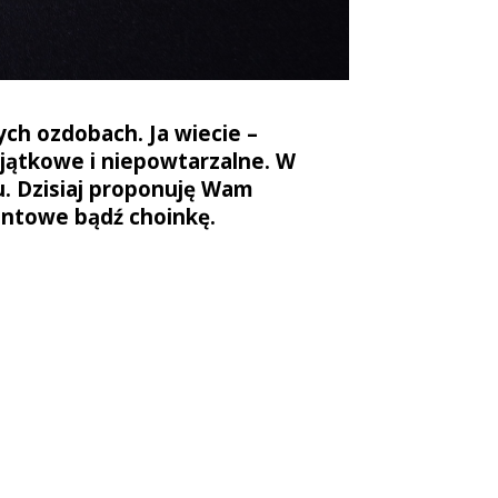
ch ozdobach. Ja wiecie –
yjątkowe i niepowtarzalne.
W
gu. Dzisiaj proponuję Wam
entowe bądź choinkę.