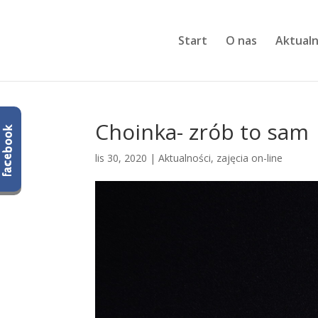
Start
O nas
Aktualn
Choinka- zrób to sam
lis 30, 2020
|
Aktualności
,
zajęcia on-line