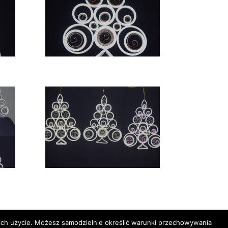
a ich użycie. Możesz samodzielnie określić warunki przechowywania