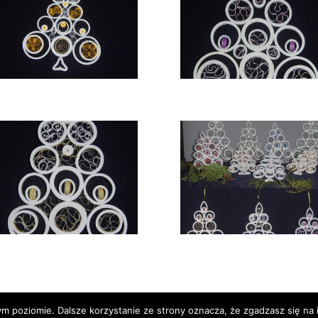
ym poziomie. Dalsze korzystanie ze strony oznacza, że zgadzasz się n