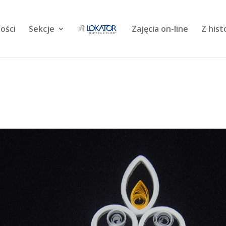
ości
Sekcje
Zajęcia on-line
Z hist