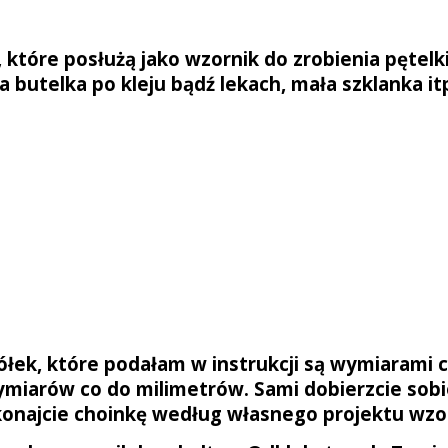
 które posłużą jako wzornik do zrobienia
pętelk
 butelka po kleju bądź lekach, mała szklanka it
ek, które podałam w instrukcji są wymiarami c
wymiarów co do milimetrów. Sami dobierzcie sob
najcie choinkę według własnego projektu wzoruj