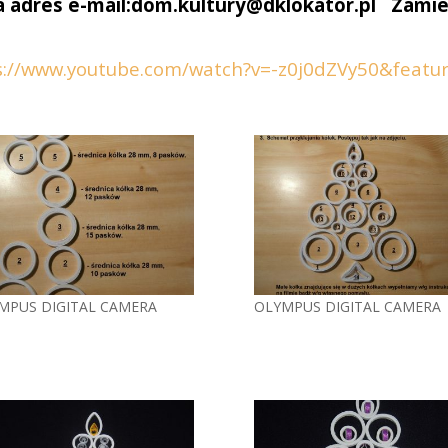
na adres e-mail:dom.kultury@dklokator.pl
Zamieś
.
://www.youtube.com/watch?v=-z0j0dZVy50&featu
MPUS DIGITAL CAMERA
OLYMPUS DIGITAL CAMERA