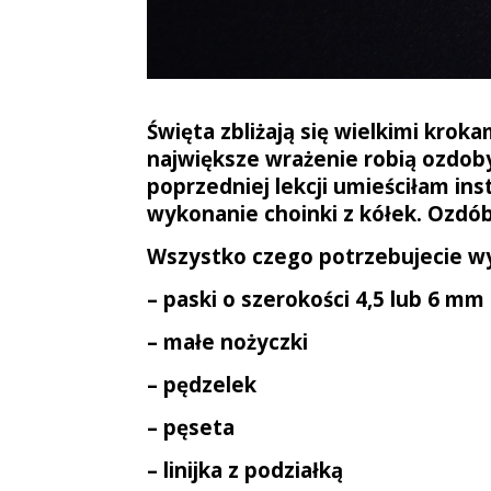
Święta zbliżają się wielkimi krok
największe wrażenie robią ozdob
poprzedniej lekcji umieściłam ins
wykonanie choinki z kółek.
Ozdób
Wszystko czego potrzebujecie wy
– paski o szerokości 4,5 lub 6 mm
– małe nożyczki
– pędzelek
– pęseta
– linijka z podziałką