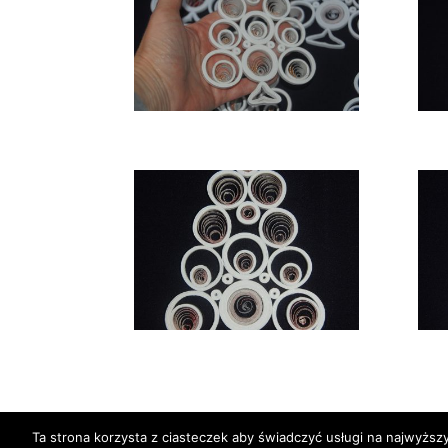
Ta strona korzysta z ciasteczek aby świadczyć usługi na najwyższ