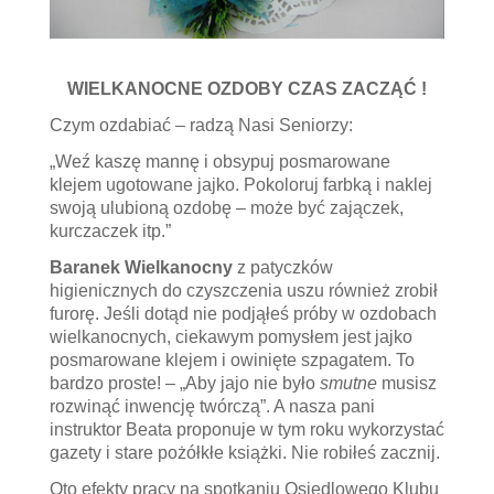
WIELKANOCNE OZDOBY CZAS ZACZĄĆ !
Czym ozdabiać – radzą Nasi Seniorzy:
„Weź kaszę mannę i obsypuj posmarowane
klejem ugotowane jajko. Pokoloruj farbką i naklej
swoją ulubioną ozdobę – może być zajączek,
kurczaczek itp.”
Baranek Wielkanocny
z patyczków
higienicznych do czyszczenia uszu również zrobił
furorę. Jeśli dotąd nie podjąłeś próby w ozdobach
wielkanocnych, ciekawym pomysłem jest jajko
posmarowane klejem i owinięte szpagatem. To
bardzo proste! – „Aby jajo nie było
smutne
musisz
rozwinąć inwencję twórczą”. A nasza pani
instruktor Beata proponuje w tym roku wykorzystać
gazety i stare pożółkłe książki. Nie robiłeś zacznij.
Oto efekty pracy na spotkaniu Osiedlowego Klubu