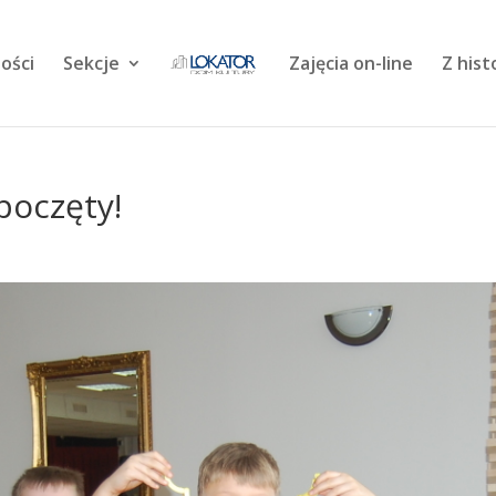
ości
Sekcje
Zajęcia on-line
Z hist
zpoczęty!