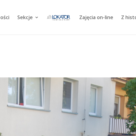
ości
Sekcje
Zajęcia on-line
Z hist