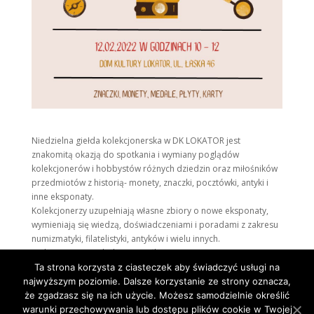
Niedzielna giełda kolekcjonerska w DK LOKATOR jest
znakomitą okazją do spotkania i wymiany poglądów
kolekcjonerów i hobbystów różnych dziedzin oraz miłośników
przedmiotów z historią- monety, znaczki, pocztówki, antyki i
inne eksponaty.
Kolekcjonerzy uzupełniają własne zbiory o nowe eksponaty,
wymieniają się wiedzą, doświadczeniami i poradami z zakresu
numizmatyki, filatelistyki, antyków i wielu innych.
Ludzie z pasją, to ludzie szczęśliwi! Zapraszamy!
Ta strona korzysta z ciasteczek aby świadczyć usługi na
najwyższym poziomie. Dalsze korzystanie ze strony oznacza,
że zgadzasz się na ich użycie. Możesz samodzielnie określić
warunki przechowywania lub dostępu plików cookie w Twojej