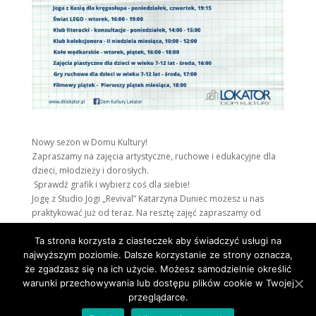
Nowy sezon w Domu Kultury!
Zapraszamy na zajęcia artystyczne, ruchowe i edukacyjne dla
dzieci, młodzieży i dorosłych.
Sprawdź grafik i wybierz coś dla siebie!
Jogę z
Studio Jogi „Revival” Katarzyna Duniec
możesz u nas
praktykować już od teraz. Na resztę zajęć zapraszamy od
września!
Ta strona korzysta z ciasteczek aby świadczyć usługi na
Dołącz do nas – razem tworzymy kulturę!
najwyższym poziomie. Dalsze korzystanie ze strony oznacza,
że zgadzasz się na ich użycie. Możesz samodzielnie określić
warunki przechowywania lub dostępu plików cookie w Twojej
przeglądarce.