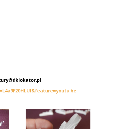
tury@dklokator.pl
=L4a9F20HLUI&feature=youtu.be