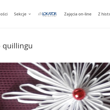
ości
Sekcje
Zajęcia on-line
Z hist
quillingu