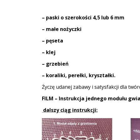
– paski o szerokości 4,5 lub 6 mm
– małe nożyczki
– pęseta
– klej
– grzebień
– koraliki, perełki, kryształki.
Życzę udanej zabawy i satysfakcji dla twór
FILM – Instrukcja jednego modułu gw
dalszy ciąg instrukcji: