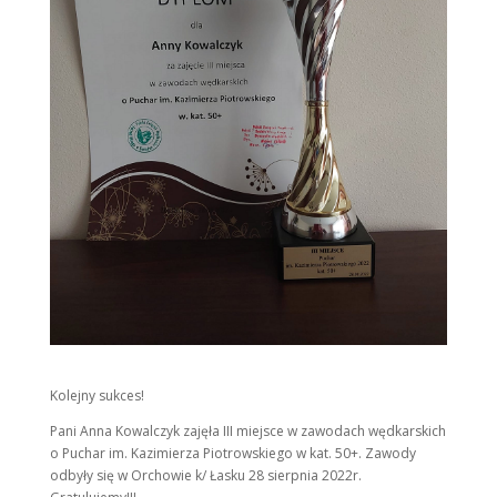
Kolejny sukces!
Pani Anna Kowalczyk zajęła III miejsce w zawodach wędkarskich
o Puchar im. Kazimierza Piotrowskiego w kat. 50+. Zawody
odbyły się w Orchowie k/ Łasku 28 sierpnia 2022r.