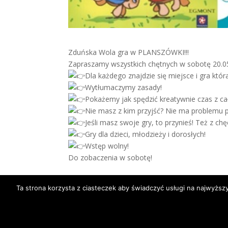
Zduńska Wola
gra w PLANSZÓWKI
!!!
Zapraszamy wszystkich chętnych w sobotę 20.05
Dla każdego znajdzie się miejsce i gra która
Wytłumaczymy zasady!
Pokażemy jak spędzić kreatywnie czas z cał
Nie masz z kim przyjść? Nie ma problemu 
Jeśli masz swoje gry, to przynieś! Też z ch
Gry dla dzieci, młodzieży i dorosłych!
Wstęp wolny!
Do zobaczenia w sobotę
!
Ta strona korzysta z ciasteczek aby świadczyć usługi na najwyższ
Dom Kultury Lokator w Zduńskiej Woli