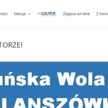
ości
Sekcje
Zajęcia on-line
Z hist
TORZE!