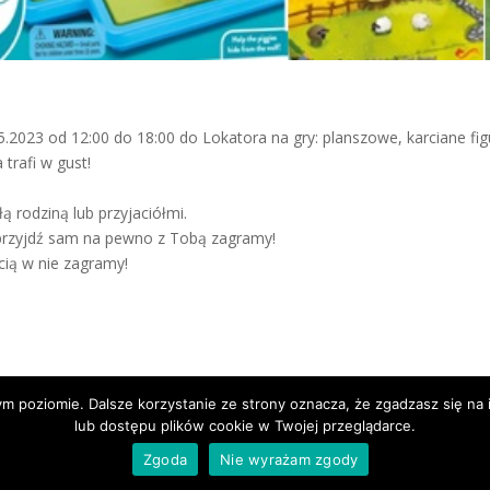
.2023 od 12:00 do 18:00 do Lokatora na gry: planszowe, karciane fi
 trafi w gust!
ą rodziną lub przyjaciółmi.
przyjdź sam na pewno z Tobą zagramy!
ęcią w nie zagramy!
ym poziomie. Dalsze korzystanie ze strony oznacza, że zgadzasz się n
lub dostępu plików cookie w Twojej przeglądarce.
Zgoda
Nie wyrażam zgody