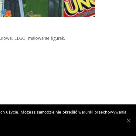
gurowe, LEGO, malowanie figurek.
a ich użycie. Możesz samodzielnie określić warunki przechowywania