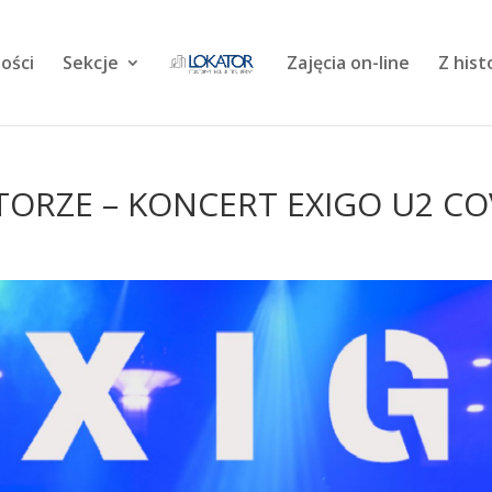
ości
Sekcje
Zajęcia on-line
Z hist
TORZE – KONCERT EXIGO U2 C