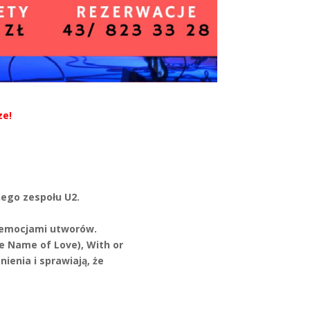
ze!
nego zespołu U2.
h emocjami utworów.
he Name of Love), With or
ienia i sprawiają, że