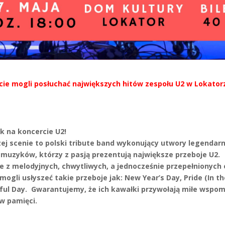
iecie mogli posłuchać największych hitów zespołu U2 w Lokator
ak na koncercie U2!
zej scenie to polski tribute band wykonujący utwory legendar
muzyków, którzy z pasją prezentują największe przeboje U2.
ie z melodyjnych, chwytliwych, a jednocześnie przepełnionyc
ogli usłyszeć takie przeboje jak: New Year’s Day, Pride (In t
ful Day. Gwarantujemy, że ich kawałki przywołają miłe wspomn
w pamięci.