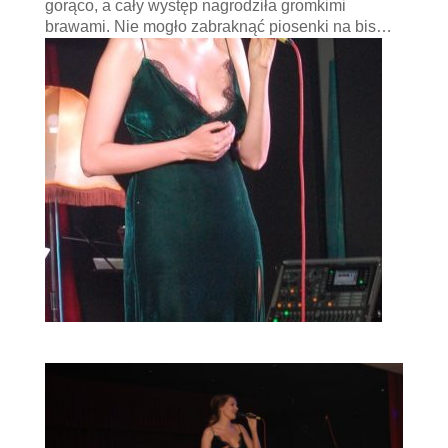
gorąco, a cały występ nagrodziła gromkimi
brawami. Nie mogło zabraknąć piosenki na bis…