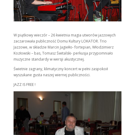
W piątkowy wieczór – 26 kwietnia magia utworów jazzowych
zaczarowała publiczność Domu Kultury LOKATOR. Trio
Jazzowe, w składzie Marcin Jagiełło- fortepian, Włodzimierz
Kozłowski – bas, Tomasz Świtalski- perkusja przypomniało
muzyczne standardy w wersji akustycznej.
Świetnie zagrany, klimatyczny koncert w pełni zaspokoił
wyszukane gusta naszej wiernej publiczności.
JAZZ IS FREE !