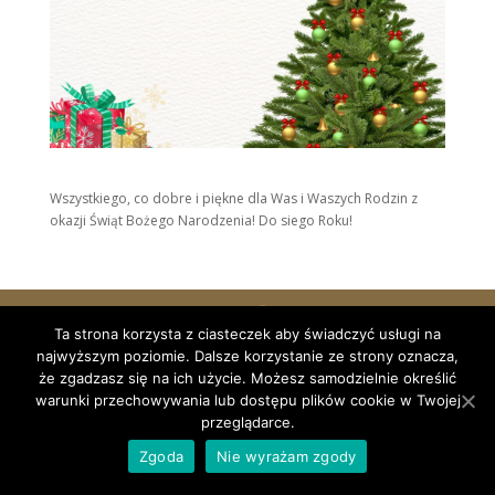
Wszystkiego, co dobre i piękne dla Was i Waszych Rodzin z
okazji Świąt Bożego Narodzenia! Do siego Roku!
Ta strona korzysta z ciasteczek aby świadczyć usługi na
Dom Kultury Lokator w Zduńskiej Woli
najwyższym poziomie. Dalsze korzystanie ze strony oznacza,
że zgadzasz się na ich użycie. Możesz samodzielnie określić
warunki przechowywania lub dostępu plików cookie w Twojej
przeglądarce.
Zgoda
Nie wyrażam zgody