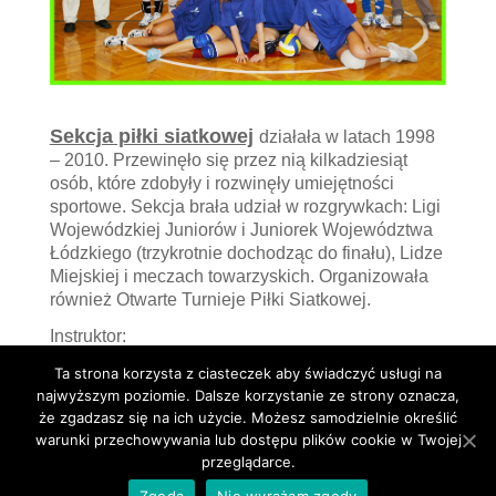
Sekcja piłki siatkowej
działała w latach 1998
– 2010. Przewinęło się przez nią kilkadziesiąt
osób, które zdobyły i rozwinęły umiejętności
sportowe. Sekcja brała udział w rozgrywkach: Ligi
Wojewódzkiej Juniorów i Juniorek Województwa
Łódzkiego (trzykrotnie dochodząc do finału), Lidze
Miejskiej i meczach towarzyskich. Organizowała
również Otwarte Turnieje Piłki Siatkowej.
Instruktor:
Edward Michalak
Ta strona korzysta z ciasteczek aby świadczyć usługi na
najwyższym poziomie. Dalsze korzystanie ze strony oznacza,
że zgadzasz się na ich użycie. Możesz samodzielnie określić
warunki przechowywania lub dostępu plików cookie w Twojej
przeglądarce.
Zgoda
Nie wyrażam zgody