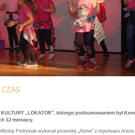
 CZAS
OMU KULTURY „LOKATOR”, którego podsumowaniem był Konc
ch 12 miesięcy.
ikołaj Pietrysiak wykonał piosenkę „Alone” z repertuaru Alana