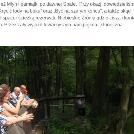
wnież Młyn i pamiątki po dawnej Spale. Przy okazji dowiedzieliś
Kręcić lody na boku” oraz „Być na szarym końcu”, a także skąd
 spacer ścieżką rezerwatu Niebieskie Źródła gdzie cisza i kont
m. Przez cały wyjazd towarzyszyła nam piękna i słoneczna