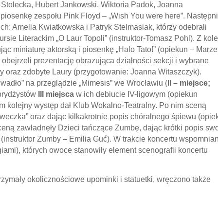
a Stolecka, Hubert Jankowski, Wiktoria Padok, Joanna
iosenkę zespołu Pink Floyd – „Wish You were here”. Następn
ich: Amelia Kwiatkowska i Patryk Stelmasiak, którzy odebrali
ursie Literackim „O Laur Topoli” (instruktor-Tomasz Pohl). Z kole
ąc miniaturę aktorską i piosenkę „Halo Tato!” (opiekun – Marz
obejrzeli prezentację obrazująca działności sekcji i wybrane
y oraz zdobyte Laury (przygotowanie: Joanna Witaszczyk).
wadło” na przeglądzie „Mimesis” we Wrocławiu (
II – miejsce;
 brydżystów
III miejsca
w ich debiucie IV-ligowym (opiekun
 kolejny występ dał Klub Wokalno-Teatralny. Po nim sceną
weczka” oraz dając kilkakrotnie popis chóralnego śpiewu (opie
eną zawładnęły Dzieci tańczące Zumbę, dając krótki popis sw
(instruktor Zumby – Emilia Guć). W trakcie koncertu wspomnia
rgiami), których owoce stanowiły element scenografii koncertu
rzymały okolicznościowe upominki i statuetki, wręczono także