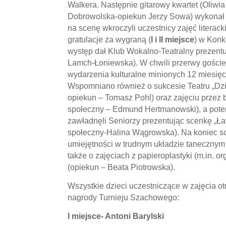
Walkera. Następnie gitarowy kwartet (Oliwi
Dobrowolska-opiekun Jerzy Sowa) wykonał p
na scenę wkroczyli uczestnicy zajęć literack
gratulacje za wygraną (
I i II miejsce
) w Konk
występ dał Klub Wokalno-Teatralny prezentuj
Lamch-Łoniewska).
W chwili przerwy goście 
wydarzenia kulturalne minionych 12 miesięc
Wspomniano również o sukcesie Teatru „Dzi
opiekun – Tomasz Pohl) oraz zajęciu przez
społeczny – Edmund Hertmanowski), a potem
zawładnęli Seniorzy prezentując scenkę „Ła
społeczny-Halina Wągrowska).
Na koniec sc
umiejętności w trudnym układzie tanecznym 
także o zajęciach z papieroplastyki (m.in. o
(opiekun – Beata Piotrowska).
Wszystkie dzieci uczestniczące w zajęcia ot
nagrody Turnieju Szachowego:
I miejsce- Antoni Barylski