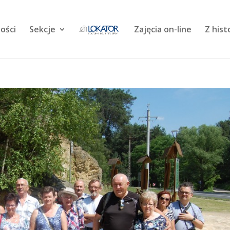
ości
Sekcje
Zajęcia on-line
Z hist