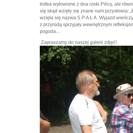
trofea wyłowione z dna rzeki Pilicy, ale ró
się skąd wzięły się znane nam przysłowia: „
wzięła się nazwa S P A Ł A. Wyjazd wieńczył
z przyrodą sprzyjały wewnętrznym refleksjo
pogoda…
Zapraszamy do naszej galerii zdjęć!