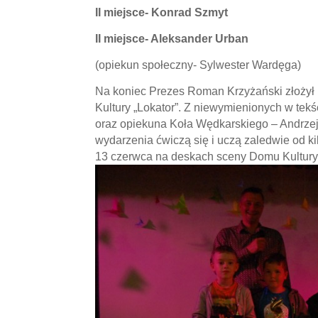
II miejsce- Konrad Szmyt
II miejsce- Aleksander Urban
(opiekun społeczny- Sylwester Wardęga)
Na koniec Prezes Roman Krzyżański złożył 
Kultury „Lokator”. Z niewymienionych w tek
oraz opiekuna Koła Wędkarskiego – Andrzej
wydarzenia ćwiczą się i uczą zaledwie od kil
13 czerwca na deskach sceny Domu Kultury 