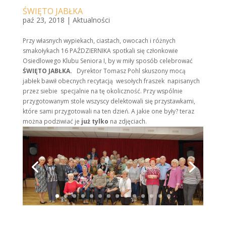
ŚWIĘTO JABŁKA
paź 23, 2018
|
Aktualności
Przy własnych wypiekach, ciastach, owocach i różnych
smakołykach 16 PAŹDZIERNIKA spotkali się członkowie
Osiedlowego Klubu Seniora I, by w miły sposób celebrować
ŚWIĘTO JABŁKA.
Dyrektor Tomasz Pohl skuszony mocą
jabłek bawił obecnych recytacją wesołych fraszek napisanych
przez siebie specjalnie na tę okoliczność. Przy wspólnie
przygotowanym stole wszyscy delektowali się przystawkami,
które sami przygotowali na ten dzień. A jakie one były? teraz
można podziwiać je
już tylko
na zdjęciach.