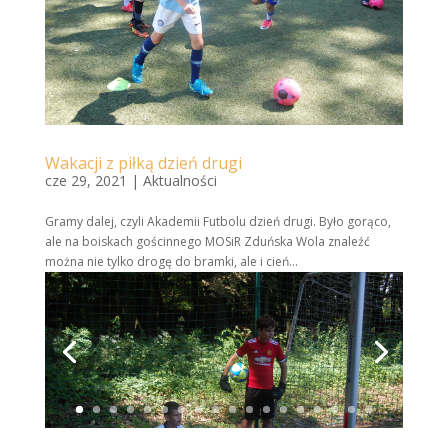
Wakacji z piłką dzień drugi
cze 29, 2021
|
Aktualności
Gramy dalej, czyli Akademii Futbolu dzień drugi. Było gorąco,
ale na boiskach gościnnego
MOSiR Zduńska Wola
znaleźć
można nie tylko drogę do bramki, ale i cień…