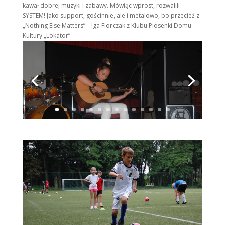
kawał dobrej muzyki i zabawy. Mówiąc wprost, rozwalili
SYSTEM! Jako support, gościnnie, ale i metalowo, bo przecież z
„Nothing Else Matters” – Iga Florczak z Klubu Piosenki Domu
Kultury „Lokator”.