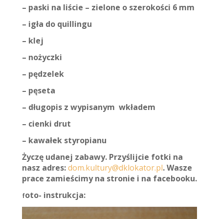
– paski na liście – zielone o szerokości 6 mm
– igła do quillingu
– klej
– nożyczki
– pędzelek
– pęseta
– długopis z wypisanym wkładem
– cienki drut
– kawałek styropianu
Życzę udanej zabawy. Przyślijcie fotki na
nasz adres:
dom.kultury@dklokator.pl
. Wasze
prace zamieścimy na stronie i na facebooku.
ot
o- instrukcja:
f