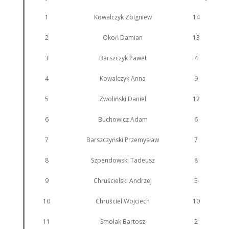
1
Kowalczyk Zbigniew
14
2
Okoń Damian
13
3
Barszczyk Paweł
4
4
Kowalczyk Anna
9
5
Zwoliński Daniel
12
6
Buchowicz Adam
6
7
Barszczyński Przemysław
7
8
Szpendowski Tadeusz
8
9
Chruścielski Andrzej
5
10
Chruściel Wojciech
10
11
Smolak Bartosz
2