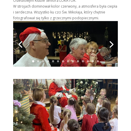
Osiedlowym Klubie Seniora LOKATOR.
W strojach dominował kolor czerwony, a atmosfera była ciepła
i serdeczna. Wszystko ku czci Św. Mikołaja, który chętnie
fotografował się tylko z grzecznymi podopiecznymi.