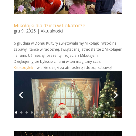
Mikołajki dla dzieci w Lokatorze
gru 9, 2025
|
Aktualności
6 grudnia w Domu Kultury świętowaliśmy Mikołajki! Wspólne
zabawy i tańce w radosnej, świątecznej atmosferze z Mikołajem
i elfami. Uśmiechy, prezenty i zdjęcia z Mikołajem.
Dziękujemy, że byliście z nami w ten magiczny czas.
Krokodylek
– wielkie dzięki za atmosferę i dobrą zabawę!