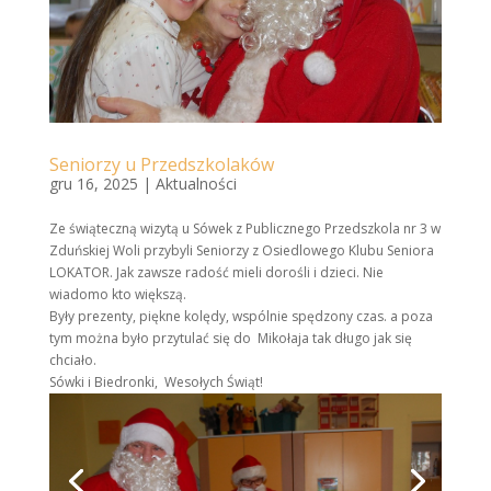
Seniorzy u Przedszkolaków
gru 16, 2025
|
Aktualności
Ze świąteczną wizytą u Sówek z
Publicznego Przedszkola nr 3 w
Zduńskiej Woli
przybyli Seniorzy z Osiedlowego Klubu Seniora
LOKATOR. Jak zawsze radość mieli dorośli i dzieci. Nie
wiadomo kto większą.
Były prezenty, piękne kolędy, wspólnie spędzony czas. a poza
tym można było przytulać się do Mikołaja tak długo jak się
chciało.
Sówki i Biedronki, Wesołych Świąt!