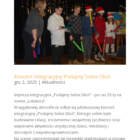
Koncert integracyjny Podajmy Sobie Dłoń
gru 2, 2025
|
Aktualności
Impreza integracyjna „Podajmy Sobie Dłoń” – po raz 25-ty na
scenie „Lokatora”
W wyjątkowej atmosferze odbył się jubileuszowy koncert
integracyjny „Podajmy Sobie Dłoń”, którego celem było
budowanie relacji, zrozumienia i wzajemnej życzliwości oraz
wspieranie aktywności artystycznej dzieci, młodzieży i
dorosłych z niepełnosprawnościami.
Na scenie zaprezentowali się niezwykle utalentowani uczniowie