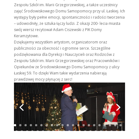
Zespołu Szkół im. Marii Grzegorzewskiej, a także uczestnicy
zajęć Środowiskowego Domu Samopomocy przy ul. Łaskiej. Ich
występy były pełne emocji, spontaniczności i radości tworzenia
– udowodniły, że sztuka łączy ludzi. Z okazji 200- lecia miasta
swój wiersz recytował Adam Ciszewski z PIK Domy
Keramzytowe.
Dziękujemy wszystkim artystom, organizatorom oraz
publiczności za obecność i ogromne serce. Szczególne
podziękowania dla Dyrekcji i Nauczycieli oraz Rodziców z
Zespołu Szkół im. Marii Grzegorzewskiej oraz Pracowników i
Opiekunów ze Środowiskowego Domu Samopomocy z ulicy
Łaskiej 59. To dzięki Wam takie wydarzenia nabierają
prawdziwej mocy płynącej z serc!